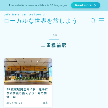
Read more
The website is now available in 20 languages.
Let's travel our local world!
MENU
ローカルな世界を旅しよう
ホーム
TAG
二重橋前駅
お知らせ
日本
東京
ヨーロッパ
JR東京駅完全ガイド：迷子に
ならず乗り換えよう！丸の内
運営者情報
地下編
2024.09.25
日本