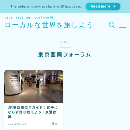
Read more
The website is now available in 20 languages.
Let's travel our local world!
MENU
ローカルな世界を旅しよう
ホーム
TAG
東京国際フォーラム
お知らせ
日本
東京
ヨーロッパ
JR東京駅完全ガイド：迷子に
ならず乗り換えよう！京葉線
運営者情報
編
2024.09.29
日本